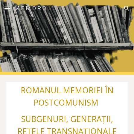
M E M O R O
Skip to main content
Skip to navigation
ROMANUL MEMORIEI ÎN
POSTCOMUNISM
SUBGENURI, GENERAȚII,
REȚELE TRANSNAȚIONALE